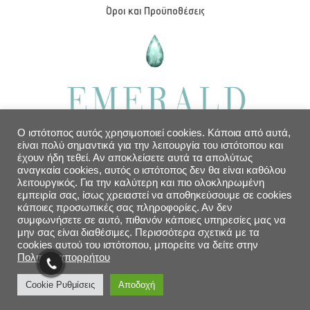
Όροι και Προϋποθέσεις
Ο ιστότοπος αυτός χρησιμοποιεί cookies. Κάποια από αυτά,
είναι πολύ σημαντικά για την λειτουργία του ιστότοπου και
έχουν ήδη τεθεί. Αν αποκλείσετε αυτά τα απολύτως
ΒΟΗΘΕΙΑ
αναγκαία cookies, αυτός ο ιστότοπος δεν θα είναι καθόλου
λειτουργικός. Για την καλύτερη και πιο ολοκληρωμένη
εμπειρία σας, ίσως χρειαστεί να αποθηκεύσουμε σε cookies
κάποιες προσωπικές σας πληροφορίες. Αν δεν
Επικοινωνήστε μαζί μας
συμφωνήσετε σε αυτό, πιθανόν κάποιες υπηρεσίες μας να
Φιλοσοφία
μην σας είναι διαθέσιμες. Περισσότερα σχετικά με τα
cookies αυτού του ιστότοπου, μπορείτε να δείτε στην
Προγράμματα
Πολιτική απορρήτου
Cookie Ρυθμίσεις
Αποδοχή
COPYRIGHT 2026 - BY EMERALD PILATES - DESIGNED AND DEVELOPED BY
LOGINET