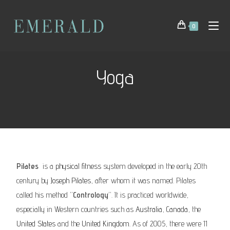
0
Yoga
Pilates
is a
physical fitness
system developed in the early 20th
century by
Joseph Pilates
, after whom it was named. Pilates
called his method “
Contrology
“. It is practiced worldwide,
especially in Western countries such as
Australia
,
Canada
, the
United States
and the
United Kingdom
. As of 2005, there were 11